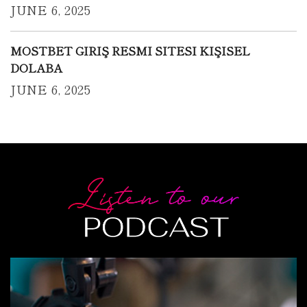
JUNE 6, 2025
MOSTBET GIRIŞ RESMI SITESI KIŞISEL
DOLABA
JUNE 6, 2025