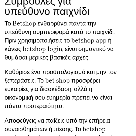
Συμβουλές για
υπεύθυνο παιχνίδι
Το Betshop ενθαρρύνει πάντα την
υπεύθυνη συμπεριφορά κατά το παιχνίδι.
Πριν χρησιμοποιήσεις το betshop app ή
κάνεις betshop login, είναι σημαντικό να
θυμάσαι μερικές βασικές αρχές.
Καθόρισε ένα προϋπολογισμό και μην τον
ξεπεράσεις. Το bet shop προσφέρει
ευκαιρίες για διασκέδαση, αλλά η
οικονομική σου ευημερία πρέπει να είναι
πάντα προτεραιότητα.
Αποφεύγεις να παίζεις υπό την επήρεια
συναισθημάτων ή πίεσης. Το betshop