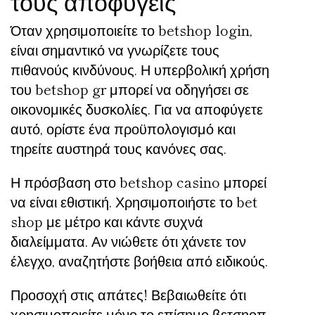
τους αποφύγεις
Όταν χρησιμοποιείτε το betshop login,
είναι σημαντικό να γνωρίζετε τους
πιθανούς κινδύνους. Η υπερβολική χρήση
του betshop gr μπορεί να οδηγήσει σε
οικονομικές δυσκολίες. Για να αποφύγετε
αυτό, ορίστε ένα προϋπολογισμό και
τηρείτε αυστηρά τους κανόνες σας.
Η πρόσβαση στο betshop casino μπορεί
να είναι εθιστική. Χρησιμοποιήστε το bet
shop με μέτρο και κάντε συχνά
διαλείμματα. Αν νιώθετε ότι χάνετε τον
έλεγχο, αναζητήστε βοήθεια από ειδικούς.
Προσοχή στις απάτες! Βεβαιωθείτε ότι
χρησιμοποιείτε μόνο το επίσημο βετσηοπ