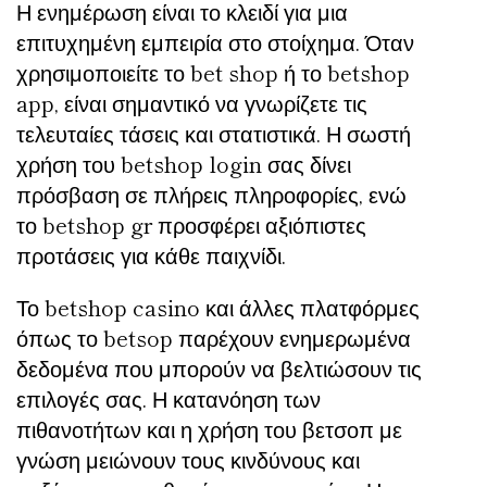
Η ενημέρωση είναι το κλειδί για μια
επιτυχημένη εμπειρία στο στοίχημα. Όταν
χρησιμοποιείτε το bet shop ή το betshop
app, είναι σημαντικό να γνωρίζετε τις
τελευταίες τάσεις και στατιστικά. Η σωστή
χρήση του betshop login σας δίνει
πρόσβαση σε πλήρεις πληροφορίες, ενώ
το betshop gr προσφέρει αξιόπιστες
προτάσεις για κάθε παιχνίδι.
Το betshop casino και άλλες πλατφόρμες
όπως το betsop παρέχουν ενημερωμένα
δεδομένα που μπορούν να βελτιώσουν τις
επιλογές σας. Η κατανόηση των
πιθανοτήτων και η χρήση του βετσοπ με
γνώση μειώνουν τους κινδύνους και