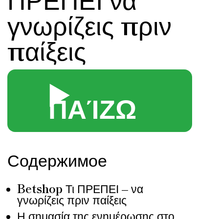
ΠΡΕΠΕΙ να
γνωρίζεις πριν
παίξεις
▶️
ΠΑΊΖΩ
Содержимое
Betshop Τι ΠΡΕΠΕΙ – να
γνωρίζεις πριν παίξεις
Η σημασία της ενημέρωσης στο