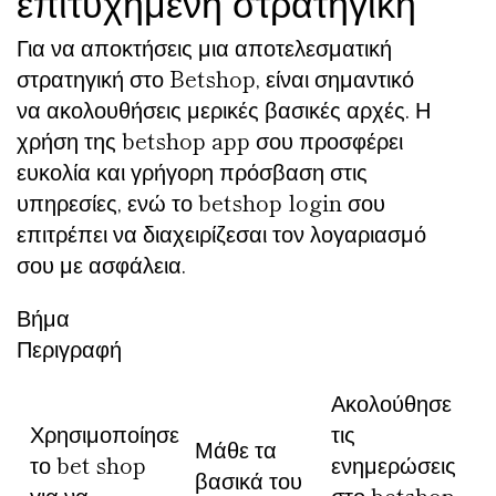
επιτυχημένη στρατηγική
Για να αποκτήσεις μια αποτελεσματική
στρατηγική στο Betshop, είναι σημαντικό
να ακολουθήσεις μερικές βασικές αρχές. Η
χρήση της betshop app σου προσφέρει
ευκολία και γρήγορη πρόσβαση στις
υπηρεσίες, ενώ το betshop login σου
επιτρέπει να διαχειρίζεσαι τον λογαριασμό
σου με ασφάλεια.
Βήμα
Περιγραφή
Ακολούθησε
Χρησιμοποίησε
τις
Μάθε τα
το bet shop
ενημερώσεις
βασικά του
για να
στο betshop