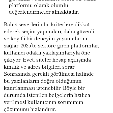
platformu olarak olumlu
değerlendirmeler almaktadır.
Bahis severlerin bu kriterlere dikkat
ederek seçim yapmaları, daha güvenli
ve keyifli bir deneyim yaşamalarını
sağlar. 2025’te sektöre giren platformlar,
kullanıcı odaklı yaklaşımlarıyla öne
çıkıyor. Evet, siteler hesap açılışında
kimlik ve adres bilgileri sorar.
Sonrasında gerekli görülmesi halinde
bu yazılanların doğru olduğunun
kanıtlanması istenebilir. Böyle bir
durumda istenilen belgelerin hzılıca
verilmesi kullanıcının sorununun
çözümünü hızlandırır.