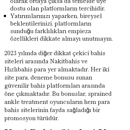
olarak ortaya çıksa da temelde üye
dostu olan platformların tercihidir.
Yatırımlarınızı yaparken, bireysel
beklentilerinizi, platformların
sunduğu farklılıkları empieza
özellikleri dikkate almayı unutmayın.
2023 yılında diğer dikkat çekici bahis
siteleri arasında Nakitbahis ve
Hızlıbahis para yer almaktadır. Her iki
site para, deneme bonusu sunan
güvenilir bahis platformları arasında
öne çıkmaktadır. Bu bonuslar, sprained
ankle treatment oyuncuların hem para
bahis sitelerinin fayda sağladığı bir
promosyon türüdür.