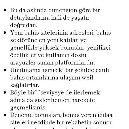
Bu da aslında dimension göre bir
detaylandırma hali de yaşatır
doğrudan.
Yeni bahis sitelerinin adresleri, bahis
sektörüne en yeni katılan ve
genellikle yüksek bonuslar, yenilikçi
özellikler ve kullanıcı dostu
arayüzler sunan platformlardır.
Unutmamalısınız ki bir şekilde canlı
bahis ortamlarına ulaşımı weil
sağlatırlar.
Böyle bir” “seviyeye de ilerlemek
adına da sizler hemen harekete
geçmelisiniz.
Deneme bonusları, bonus veren iddaa
siteleri nezdinde bir rekabetin sonucu