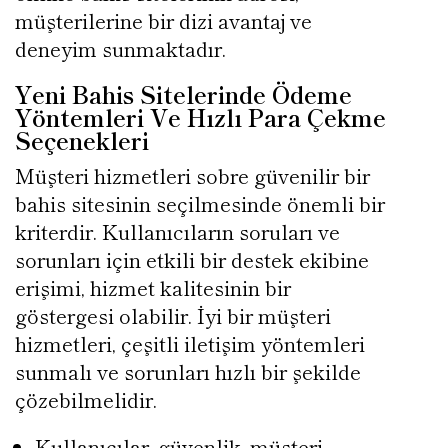
müşterilerine bir dizi avantaj ve
deneyim sunmaktadır.
Yeni Bahis Sitelerinde Ödeme
Yöntemleri Ve Hızlı Para Çekme
Seçenekleri
Müşteri hizmetleri sobre güvenilir bir
bahis sitesinin seçilmesinde önemli bir
kriterdir. Kullanıcıların soruları ve
sorunları için etkili bir destek ekibine
erişimi, hizmet kalitesinin bir
göstergesi olabilir. İyi bir müşteri
hizmetleri, çeşitli iletişim yöntemleri
sunmalı ve sorunları hızlı bir şekilde
çözebilmelidir.
Kullanıcılar, güvenlik, müşteri