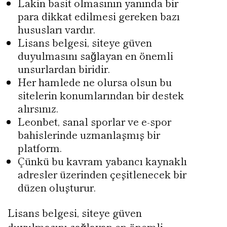
Lakin basit olmasının yanında bir
para dikkat edilmesi gereken bazı
hususları vardır.
Lisans belgesi, siteye güven
duyulmasını sağlayan en önemli
unsurlardan biridir.
Her hamlede ne olursa olsun bu
sitelerin konumlarından bir destek
alırsınız.
Leonbet, sanal sporlar ve e-spor
bahislerinde uzmanlaşmış bir
platform.
Çünkü bu kavram yabancı kaynaklı
adresler üzerinden çeşitlenecek bir
düzen oluşturur.
Lisans belgesi, siteye güven
duyulmasını sağlayan en önemli