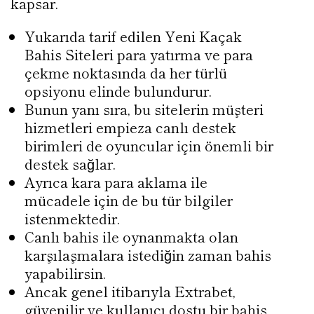
kapsar.
Yukarıda tarif edilen Yeni Kaçak
Bahis Siteleri para yatırma ve para
çekme noktasında da her türlü
opsiyonu elinde bulundurur.
Bunun yanı sıra, bu sitelerin müşteri
hizmetleri empieza canlı destek
birimleri de oyuncular için önemli bir
destek sağlar.
Ayrıca kara para aklama ile
mücadele için de bu tür bilgiler
istenmektedir.
Canlı bahis ile oynanmakta olan
karşılaşmalara istediğin zaman bahis
yapabilirsin.
Ancak genel itibarıyla Extrabet,
güvenilir ve kullanıcı dostu bir bahis