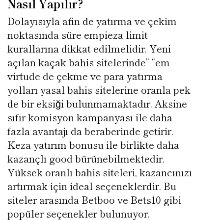
Nasıl Yapılır?
Dolayısıyla afin de yatırma ve çekim
noktasında süre empieza limit
kurallarına dikkat edilmelidir. Yeni
açılan kaçak bahis sitelerinde” “em
virtude de çekme ve para yatırma
yolları yasal bahis sitelerine oranla pek
de bir eksiği bulunmamaktadır. Aksine
sıfır komisyon kampanyası ile daha
fazla avantajı da beraberinde getirir.
Keza yatırım bonusu ile birlikte daha
kazançlı good bürünebilmektedir.
Yüksek oranlı bahis siteleri, kazancınızı
artırmak için ideal seçeneklerdir. Bu
siteler arasında Betboo ve Bets10 gibi
popüler seçenekler bulunuyor.