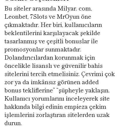
Bu siteler arasında Milyar. com,
Leonbet, 7Slots ve MrOyun öne
çıkmaktadır. Her biri, kullanıcıların
beklentilerini karşılayacak şekilde
tasarlanmış ve çeşitli bonuslar ile
promosyonlar sunmaktadır.
Dolandırıcılardan korunmak için
öncelikle lisanslı ve güvenilir bahis
sitelerini tercih etmelisiniz. Çevrimi çok
zor ya da imkânsız görünen added
bonus tekliflerine” “şüpheyle yaklaşın.
Kullanıcı yorumlarını inceleyerek site
hakkında bilgi edinin empieza çekim
işlemlerini zorlaştıran sitelerden uzak
durun.