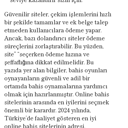
Güvenilir siteler, çekim işlemlerini hızlı
bir şekilde tamamlar ve ek belge talep
etmeden kullanıcılara ödeme yapar.
Ancak, bazı dolandırıcı siteler ödeme
süreçlerini zorlaştırabilir. Bu yüzden,
site” “seçerken ödeme hızına ve
şeffaflığına dikkat edilmelidir. Bu
yazıda yer alan bilgiler, bahis oyunları
oynayanların güvenli ve adil bir
ortamda bahis oynamalarına yardımcı
olmak için hazırlanmıştır. Online bahis
sitelerinin arasında en iyilerini seçmek
önemli bir karardır. 2024 yılında,
Türkiye’de faaliyet gösteren en iyi
online bahis sitelerinin adresi,