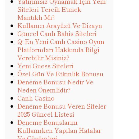
Yatırımsız Oynamak Için Yeni
Siteleri Tercih Etmek
Mantıklı Mı?
Kullanıcı Arayüzü Ve Dizayn
Güncel Canlı Bahis Siteleri
Q: En Yeni Canlı Casino Oyun
Platformları Hakkında Bilgi
Verebilir Misiniz?
Yeni Guess Siteleri
Özel Gün Ve Etkinlik Bonusu
Deneme Bonusu Nedir Ve
Neden Önemlidir?
Canlı Casino
Deneme Bonusu Veren Siteler
2025 Güncel Listesi
Deneme Bonuslarını
Kullanırken Yapılan Hatalar
Ve Çözümleri