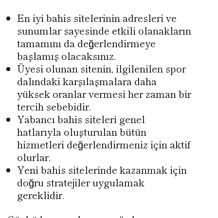
En iyi bahis sitelerinin adresleri ve
sunumlar sayesinde etkili olanakların
tamamını da değerlendirmeye
başlamış olacaksınız.
Üyesi olunan sitenin, ilgilenilen spor
dalındaki karşılaşmalara daha
yüksek oranlar vermesi her zaman bir
tercih sebebidir.
Yabancı bahis siteleri genel
hatlarıyla oluşturulan bütün
hizmetleri değerlendirmeniz için aktif
olurlar.
Yeni bahis sitelerinde kazanmak için
doğru stratejiler uygulamak
gereklidir.