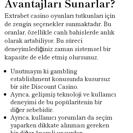
Avantajları Sunarlar?
Extrabet casino oyunları tutkunları için
de zengin seçenekler sunmaktadır. Bu
oranlar, özellikle canlı bahislerde anlık
olarak artabiliyor. Bu süreci
deneyimlediğiniz zaman sistemsel bir
kapasite de elde etmiş olursunuz.
Unutmayın ki gambling
establishment konusunda kusursuz
bir site Discount Casino.
Ayrıca, gelişmiş teknoloji ve kullanıcı
deneyimi de bu popülaritenin bir
diğer sebebidir.
Ayrıca, kullanıcı yorumları da seçim
yaparken dikkate alınması gereken
bir diğer önemli unsurdur.