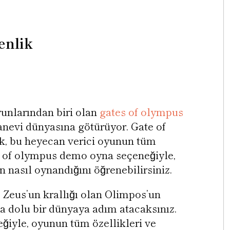
enlik
yunlarından biri olan
gates of olympus
sanevi dünyasına götürüyor. Gate of
 bu heyecan verici oyunun tüm
tes of olympus demo oyna seçeneğiyle,
nasıl oynandığını öğrenebilirsiniz.
Zeus’un krallığı olan Olimpos’un
rla dolu bir dünyaya adım atacaksınız.
iyle, oyunun tüm özellikleri ve