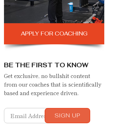
APPLY FOR
COACHING
BE THE FIRST TO KNOW
Get exclusive, no bullshit content
from our coaches that is scientifically
based and experience driven.