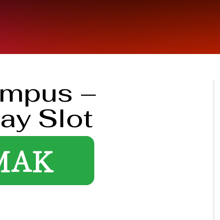
ympus –
ay Slot
MAK