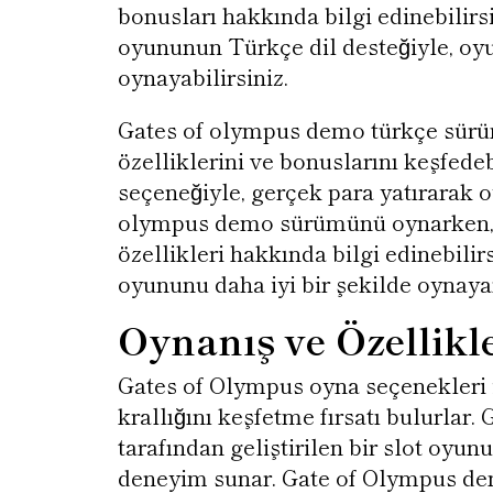
bonusları hakkında bilgi edinebilirs
oyununun Türkçe dil desteğiyle, oyu
oynayabilirsiniz.
Gates of olympus demo türkçe sür
özelliklerini ve bonuslarını keşfede
seçeneğiyle, gerçek para yatırarak o
olympus demo sürümünü oynarken, 
özellikleri hakkında bilgi edinebilir
oyununu daha iyi bir şekilde oynayar
Oynanış ve Özellikl
Gates of Olympus oyna seçenekleri i
krallığını keşfetme fırsatı bulurlar
tarafından geliştirilen bir slot oyu
deneyim sunar. Gate of Olympus dem