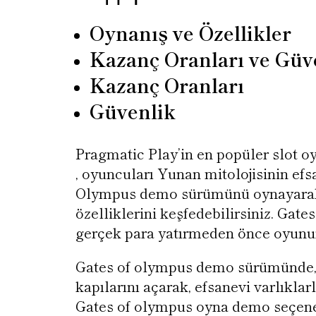
Oynanış ve Özellikler
Kazanç Oranları ve Güv
Kazanç Oranları
Güvenlik
Pragmatic Play’in en popüler slot o
, oyuncuları Yunan mitolojisinin ef
Olympus demo sürümünü oynayarak,
özelliklerini keşfedebilirsiniz. Ga
gerçek para yatırmeden önce oyunun 
Gates of olympus demo sürümünde, 
kapılarını açarak, efsanevi varlıkla
Gates of olympus oyna demo seçeneğ