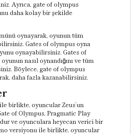
iniz. Ayrıca, gate of olympus
nu daha kolay bir şekilde
ümünü oynayarak, oyunun tüm
bilirsiniz. Gates of olympus oyna
yunu oynayabilirsiniz. Gates of
oyunun nasıl oynandığını ve tüm
siniz. Böylece, gate of olympus
ak, daha fazla kazanabilirsiniz.
er
le birlikte, oyuncular Zeus’un
. Gate of Olympus, Pragmatic Play
nudur ve oyunculara heyecan verici bir
o versiyonu ile birlikte, oyuncular