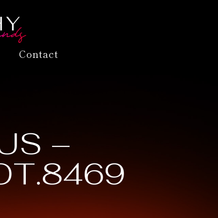
Contact
US –
OT.8469