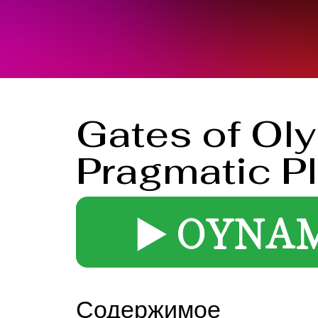
Gates of Ol
Pragmatic Pl
▶️ OYNA
Содержимое