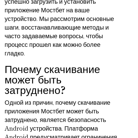
успешно загрузить и установить
приложение Мостбет на ваше
устройство. Мы рассмотрим основные
шаги, восстанавливающие методы и
часто задаваемые вопросы, чтобы
процесс прошел как можно более
гладко.
Почему скачивание
может быть
затруднено?
Одной из причин, почему скачивание
приложения Мостбет может быть
затруднено, является безопасность
Android устройства. Платформа
Android предусматривает ограничения