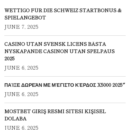
WETTIGO FÜR DIE SCHWEIZ STARTBONUS &
SPIELANGEBOT
JUNE 7, 2025
CASINO UTAN SVENSK LICENS BÄSTA
NYSKAPANDE CASINON UTAN SPELPAUS
2025
JUNE 6, 2025
ΠΑΊΞΕ ΔΩΡΕΆΝ ΜΕ ΜΈΓΙΣΤΟ ΚΈΡΔΟΣ X5000 2025″
JUNE 6, 2025
MOSTBET GIRIŞ RESMI SITESI KIŞISEL
DOLABA
JUNE 6, 2025