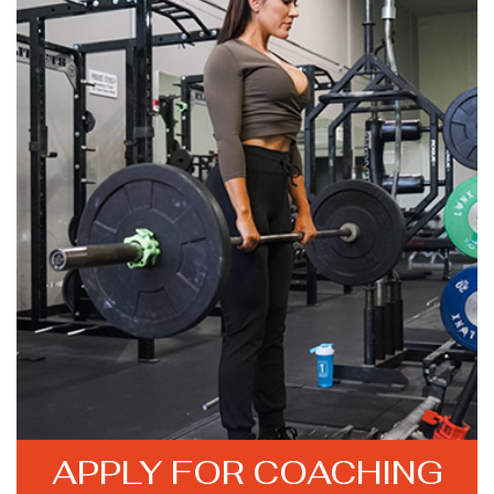
APPLY FOR
COACHING