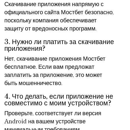
Скачивание приложения напрямую с
официального сайта Мостбет безопасно,
поскольку компания обеспечивает
защиту от вредоносных программ.
3. Нужно ли платить за скачивание
приложения?
Нет, скачивание приложения Мостбет
бесплатное. Если вам предложат
заплатить за приложение, это может
быть мошенничество.
4. Что делать, если приложение не
совместимо с моим устройством?
Проверьте, соответствует ли версия
Android на вашем устройстве
минимальным требованиям