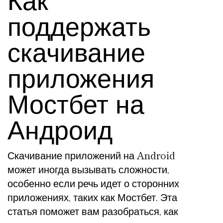
Как
поддержать
скачивание
приложения
Мостбет на
Андроид
Скачивание приложений на Android
может иногда вызывать сложности,
особенно если речь идет о сторонних
приложениях, таких как Мостбет. Эта
статья поможет вам разобраться, как