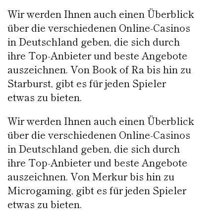
Wir werden Ihnen auch einen Überblick
über die verschiedenen Online-Casinos
in Deutschland geben, die sich durch
ihre Top-Anbieter und beste Angebote
auszeichnen. Von Book of Ra bis hin zu
Starburst, gibt es für jeden Spieler
etwas zu bieten.
Wir werden Ihnen auch einen Überblick
über die verschiedenen Online-Casinos
in Deutschland geben, die sich durch
ihre Top-Anbieter und beste Angebote
auszeichnen. Von Merkur bis hin zu
Microgaming, gibt es für jeden Spieler
etwas zu bieten.