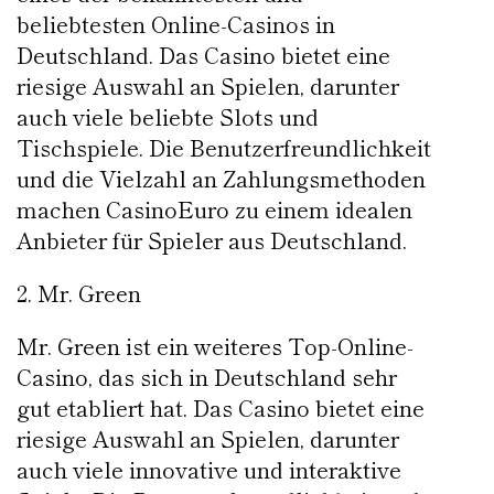
beliebtesten Online-Casinos in
Deutschland. Das Casino bietet eine
riesige Auswahl an Spielen, darunter
auch viele beliebte Slots und
Tischspiele. Die Benutzerfreundlichkeit
und die Vielzahl an Zahlungsmethoden
machen CasinoEuro zu einem idealen
Anbieter für Spieler aus Deutschland.
2. Mr. Green
Mr. Green ist ein weiteres Top-Online-
Casino, das sich in Deutschland sehr
gut etabliert hat. Das Casino bietet eine
riesige Auswahl an Spielen, darunter
auch viele innovative und interaktive