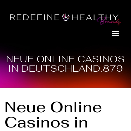
NEUE ONLINE CASINOS
IN DEUTSCHLAND.879
Neue Online
Casinos in