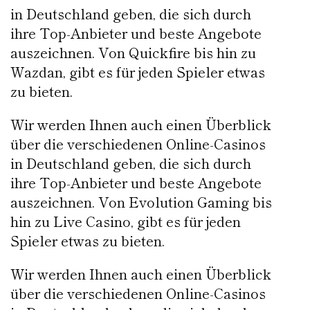
in Deutschland geben, die sich durch
ihre Top-Anbieter und beste Angebote
auszeichnen. Von Quickfire bis hin zu
Wazdan, gibt es für jeden Spieler etwas
zu bieten.
Wir werden Ihnen auch einen Überblick
über die verschiedenen Online-Casinos
in Deutschland geben, die sich durch
ihre Top-Anbieter und beste Angebote
auszeichnen. Von Evolution Gaming bis
hin zu Live Casino, gibt es für jeden
Spieler etwas zu bieten.
Wir werden Ihnen auch einen Überblick
über die verschiedenen Online-Casinos