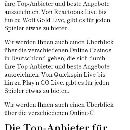
ihre Top-Anbieter und beste Angebote
auszeichnen. Von Reactoonz Live bis
hin zu Wolf Gold Live, gibt es für jeden
Spieler etwas zu bieten.
Wir werden Ihnen auch einen Überblick
über die verschiedenen Online-Casinos
in Deutschland geben, die sich durch
ihre Top-Anbieter und beste Angebote
auszeichnen. Von Quickspin Live bis
hin zu Play’n GO Live, gibt es für jeden
Spieler etwas zu bieten.
Wir werden Ihnen auch einen Überblick
über die verschiedenen Online-C
Die Top-Anbieter für