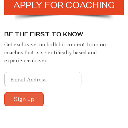
APPLY FOR
COACHING
BE THE FIRST TO KNOW
Get exclusive, no bullshit content from our
coaches that is scientifically based and
experience driven.