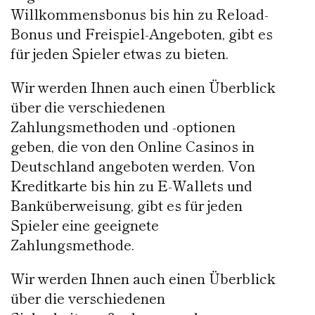
Willkommensbonus bis hin zu Reload-
Bonus und Freispiel-Angeboten, gibt es
für jeden Spieler etwas zu bieten.
Wir werden Ihnen auch einen Überblick
über die verschiedenen
Zahlungsmethoden und -optionen
geben, die von den Online Casinos in
Deutschland angeboten werden. Von
Kreditkarte bis hin zu E-Wallets und
Banküberweisung, gibt es für jeden
Spieler eine geeignete
Zahlungsmethode.
Wir werden Ihnen auch einen Überblick
über die verschiedenen