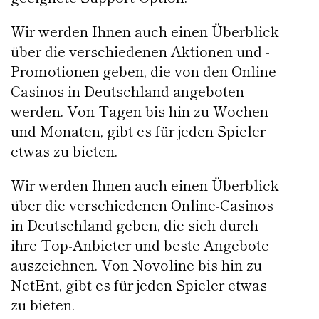
Wir werden Ihnen auch einen Überblick
über die verschiedenen Aktionen und -
Promotionen geben, die von den Online
Casinos in Deutschland angeboten
werden. Von Tagen bis hin zu Wochen
und Monaten, gibt es für jeden Spieler
etwas zu bieten.
Wir werden Ihnen auch einen Überblick
über die verschiedenen Online-Casinos
in Deutschland geben, die sich durch
ihre Top-Anbieter und beste Angebote
auszeichnen. Von Novoline bis hin zu
NetEnt, gibt es für jeden Spieler etwas
zu bieten.