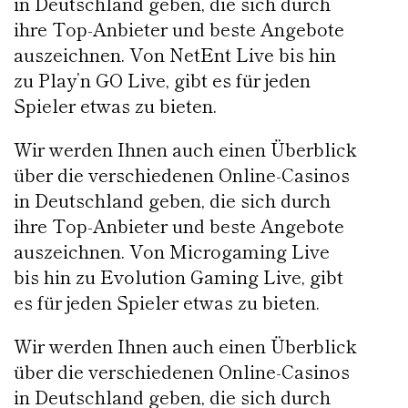
in Deutschland geben, die sich durch
ihre Top-Anbieter und beste Angebote
auszeichnen. Von NetEnt Live bis hin
zu Play’n GO Live, gibt es für jeden
Spieler etwas zu bieten.
Wir werden Ihnen auch einen Überblick
über die verschiedenen Online-Casinos
in Deutschland geben, die sich durch
ihre Top-Anbieter und beste Angebote
auszeichnen. Von Microgaming Live
bis hin zu Evolution Gaming Live, gibt
es für jeden Spieler etwas zu bieten.
Wir werden Ihnen auch einen Überblick
über die verschiedenen Online-Casinos
in Deutschland geben, die sich durch