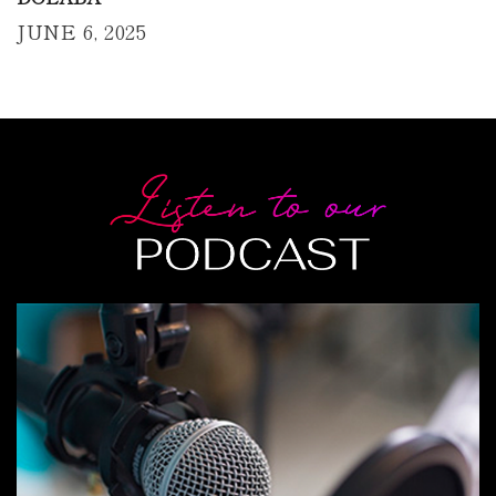
JUNE 6, 2025