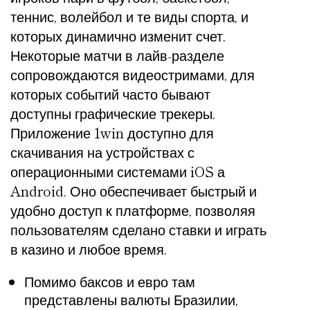
теннис, волейбол и те виды спорта, и
которых динамично изменит счет.
Некоторые матчи в лайв-разделе
сопровождаются видеостримами, для
которых событий часто бывают
доступны графические трекеры.
Приложение 1win доступно для
скачивания на устройствах с
операционными системами iOS а
Android. Оно обеспечивает быстрый и
удобно доступ к платформе, позволяя
пользователям сделано ставки и играть
в казино и любое время.
Помимо баксов и евро там
представлены валюты Бразилии,