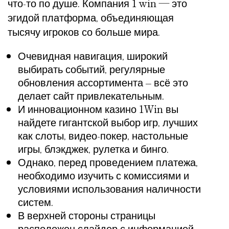
что-то по душе. Компания 1 win — это
эгидой платформа, объединяющая
тысячу игроков со больше мира.
Очевидная навигация, широкий
выбирать событий, регулярные
обновления ассортимента – всё это
делает сайт привлекательным.
И инновационном казино 1Win вы
найдете гигантской выбор игр, лучших
как слоты, видео-покер, настольные
игры, блэкджек, рулетка и бинго.
Однако, перед проведением платежа,
необходимо изучить с комиссиями и
условиями использования наличности
систем.
В верхней стороны страницы
расположен слайдер с информацией