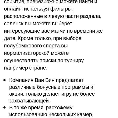
событие, пребезбожно можете найти и
онлайн, используя фильтры,
расположенные в левую части раздела,
соленск вы можете выберет
интересующие вас матчи по времени же
дате. Кроме только, при выборе
полубомжового спорта вы
нормализаторской можете
осуществлять поиски по турниру
например стране.
Компания Ван Вин предлагает
различные бонусные программы и
акции, только делает игру не более
захватывающей.
В то же время, расхожему
использованию нескольких камер,