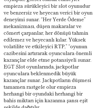
empieza sürükleyici bir slot oyunudur
ve benzersiz ve heyecan verici bir oyun
deneyimi sunar. “Her Yerde Ödeme”
mekanizması, düşen makaralar ve
cömert çarpanlar, her dönüşü tahmin
edilemez ve heyecanlı kılar. Yüksek
volatilite ve etkileyici RTP,” “oyunun
cazibesini artırarak oyunculara önemli
kazançlar elde etme potansiyeli sunar.
EGT Slot oyunlarında, jackpotlar
oyunculara beklenmedik büyük
kazançlar sunar. Jackpotların düşmesi
tamamen rastgele olur empieza
herhangi bir oyundaki herhangi bir
bahis miktarı için kazanma şansı eşit
şekilde dağıtılır.