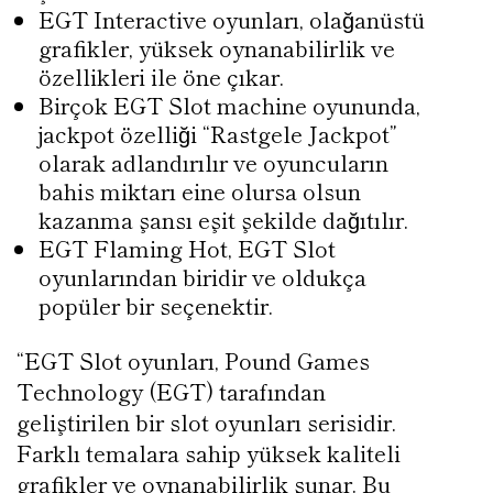
EGT Interactive oyunları, olağanüstü
grafikler, yüksek oynanabilirlik ve
özellikleri ile öne çıkar.
Birçok EGT Slot machine oyununda,
jackpot özelliği “Rastgele Jackpot”
olarak adlandırılır ve oyuncuların
bahis miktarı eine olursa olsun
kazanma şansı eşit şekilde dağıtılır.
EGT Flaming Hot, EGT Slot
oyunlarından biridir ve oldukça
popüler bir seçenektir.
“EGT Slot oyunları, Pound Games
Technology (EGT) tarafından
geliştirilen bir slot oyunları serisidir.
Farklı temalara sahip yüksek kaliteli
grafikler ve oynanabilirlik sunar. Bu