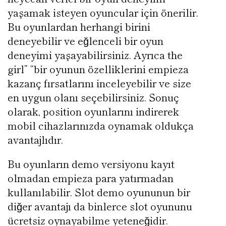
yaşamak isteyen oyuncular için önerilir.
Bu oyunlardan herhangi birini
deneyebilir ve eğlenceli bir oyun
deneyimi yaşayabilirsiniz. Ayrıca the
girl” “bir oyunun özelliklerini empieza
kazanç fırsatlarını inceleyebilir ve size
en uygun olanı seçebilirsiniz. Sonuç
olarak, position oyunlarını indirerek
mobil cihazlarınızda oynamak oldukça
avantajlıdır.
Bu oyunların demo versiyonu kayıt
olmadan empieza para yatırmadan
kullanılabilir. Slot demo oyununun bir
diğer avantajı da binlerce slot oyununu
ücretsiz oynayabilme yeteneğidir.