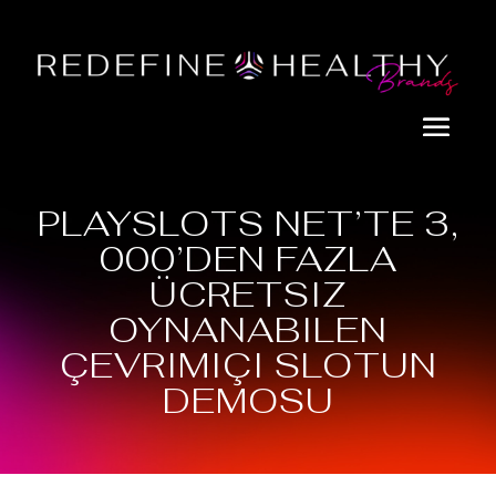
PLAYSLOTS NET’TE 3,
000’DEN FAZLA
ÜCRETSIZ
OYNANABILEN
ÇEVRIMIÇI SLOTUN
DEMOSU