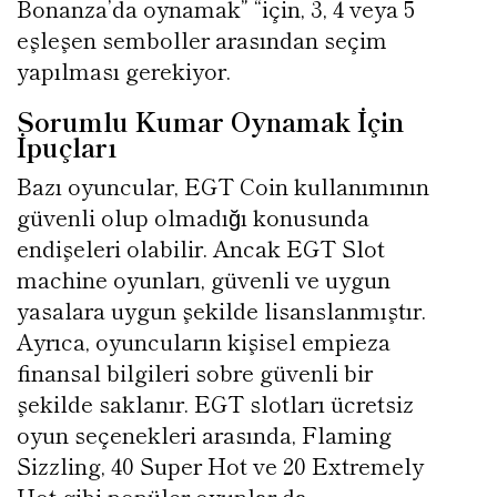
Bonanza’da oynamak” “için, 3, 4 veya 5
eşleşen semboller arasından seçim
yapılması gerekiyor.
Sorumlu Kumar Oynamak İçin
İpuçları
Bazı oyuncular, EGT Coin kullanımının
güvenli olup olmadığı konusunda
endişeleri olabilir. Ancak EGT Slot
machine oyunları, güvenli ve uygun
yasalara uygun şekilde lisanslanmıştır.
Ayrıca, oyuncuların kişisel empieza
finansal bilgileri sobre güvenli bir
şekilde saklanır. EGT slotları ücretsiz
oyun seçenekleri arasında, Flaming
Sizzling, 40 Super Hot ve 20 Extremely
Hot gibi popüler oyunlar da