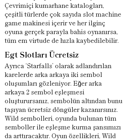
Çevrimiçi kumarhane katalogları,
çeşitli türlerde çok sayıda slot machine
game makinesi içerir ve her ilginç
oyuna gerçek parayla bahis oynanırsa,
tüm em virtude de hızla kaybedilebilir.
Egt Slotları Ücretsiz
Ayrıca ‘Starfalls’ olarak adlandırılan
karelerde arka arkaya iki sembol
oluşumları gözleniyor. Eğer arka
arkaya 2 sembol eşleşmesi
oluşturursanız, sembolün altından bunu
taşıyan ücretsiz döngüler kazanırsınız.
Wild sembolleri, oyunda bulunan tüm
semboller ile eşleşme kurma şansımızı
da arttıracaktır. Oyun özellikleri, Wild