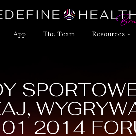
App
The Team
Resources
Y SPORTOWE
AJ, WYGRYWAJ
 01 2014 FO