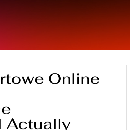
rtowe Online
ce
 Actually