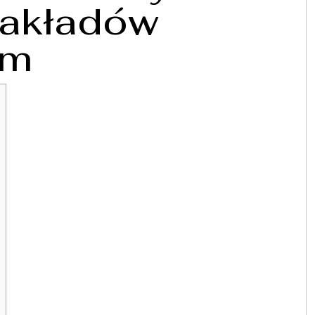
Zakładów
am