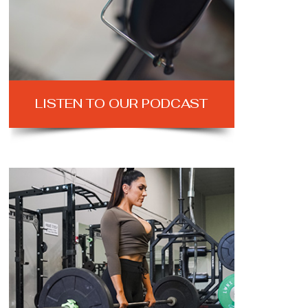
LISTEN TO
OUR PODCAST