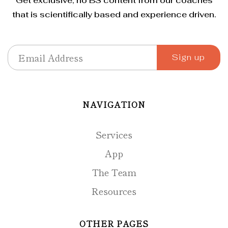
Get exclusive, no BS content from our coaches
that is scientifically based and experience driven.
NAVIGATION
Services
App
The Team
Resources
OTHER PAGES