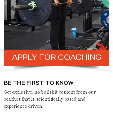
APPLY FOR
COACHING
BE THE FIRST TO KNOW
Get exclusive, no bullshit content from our
coaches that is scientifically based and
experience driven.