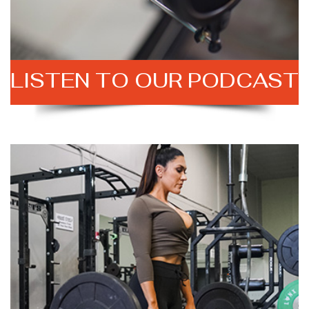
LISTEN TO
OUR PODCAST