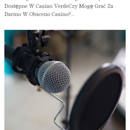
Dostępne W Casino VerdeCzy Mogę Grać Za
Darmo W Obsceno Casino?...