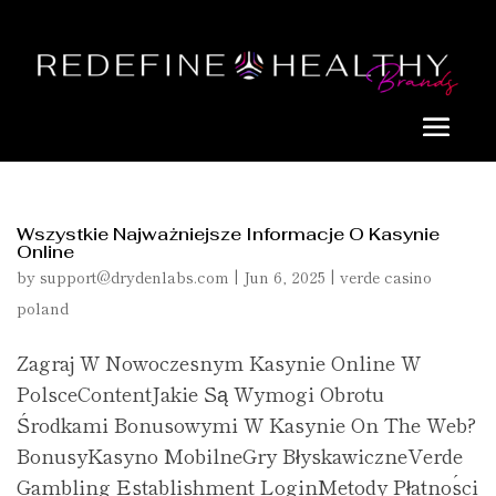
Wszystkie Najważniejsze Informacje O Kasynie
Online
by
support@drydenlabs.com
|
Jun 6, 2025
|
verde casino
poland
Zagraj W Nowoczesnym Kasynie Online W
PolsceContentJakie Są Wymogi Obrotu
Środkami Bonusowymi W Kasynie On The Web?
BonusyKasyno MobilneGry BłyskawiczneVerde
Gambling Establishment LoginMetody Płatności